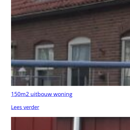
45m2
+
grote
dakkapel
te
Houten
150m2 uitbouw woning
:
Lees verder
150m2
uitbouw