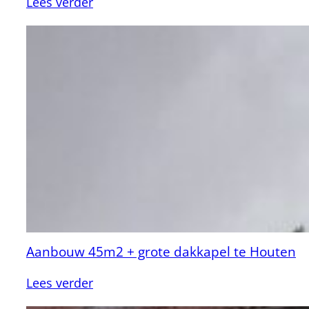
:
Lees verder
Uitbouw
40m2
woning
Schalkwijk
Aanbouw 45m2 + grote dakkapel te Houten
:
Lees verder
Aanbouw