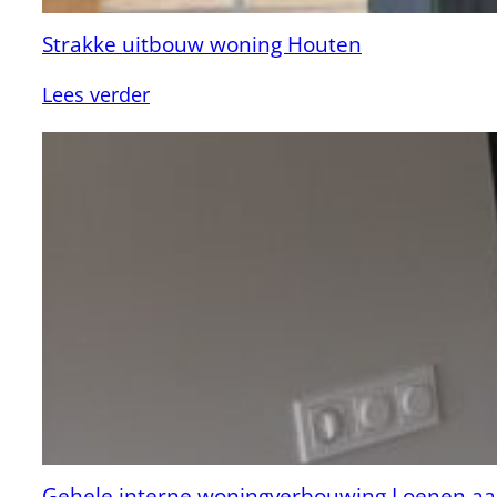
Strakke uitbouw woning Houten
:
Lees verder
Strakke
uitbouw
woning
Houten
Gehele interne woningverbouwing Loenen aa