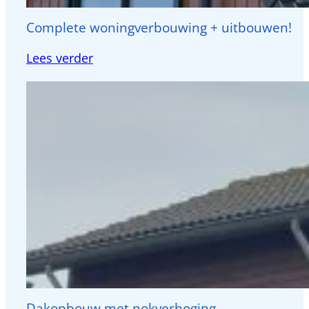
Complete woningverbouwing + uitbouwen!
:
Lees verder
Complete
woningverbouwing
+
uitbouwen!
Dakopbouw met nokverhoging