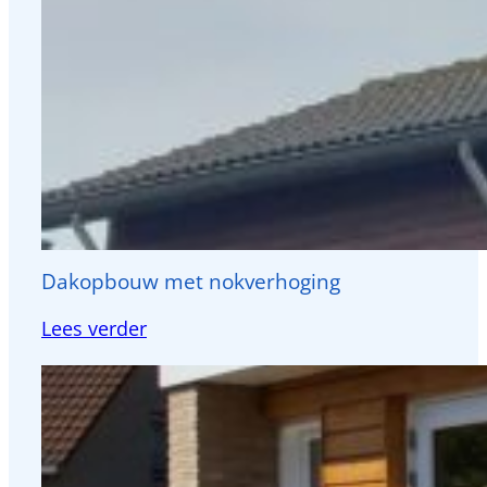
uitbouwen!
Dakopbouw met nokverhoging
:
Lees verder
Dakopbouw
met
nokverhoging